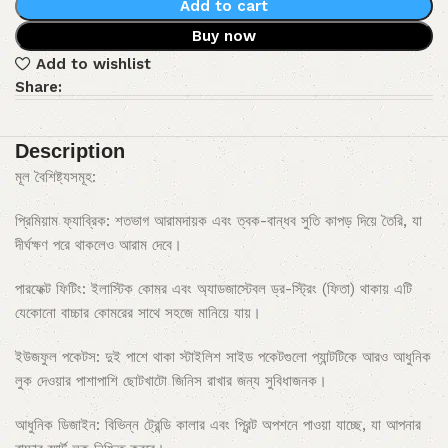
Add to cart
Buy now
Add to wishlist
Share:
Description
মূল বৈশিষ্ট্যসমূহ:
প্রিমিয়াম ফ্যাব্রিক: শতভাগ আরামদায়ক এবং ত্বক-বান্ধব সুতি কাপড় দিয়ে তৈরি, যা
দীর্ঘক্ষণ পরে থাকলেও আরাম দেবে।
পারফেক্ট ফিটিং: ইলাস্টিক কোমর এবং অ্যাডজাস্টেবল ড্র-স্ট্রিং (ফিতা) থাকায় এটি
যেকোনো বাচ্চার কোমরের সাথে সহজে মানিয়ে যায়।
ইউজফুল পকেটস: দুই পাশে থাকা স্টাইলিশ সাইড পকেটগুলো প্যান্টটিকে আরও আধুনিক
লুক দেওয়ার পাশাপাশি ছোটখাটো জিনিস রাখার জন্য সুবিধাজনক।
আধুনিক ডিজাইন: বিভিন্ন ট্রেন্ডি কালার এবং প্রিন্ট অপশনে পাওয়া যাচ্ছে, যা আপনার