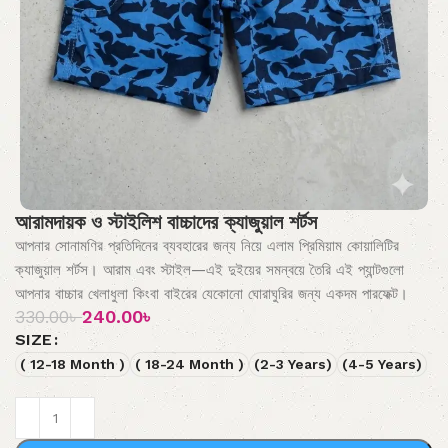
আরামদায়ক ও স্টাইলিশ বাচ্চাদের ক্যাজুয়াল শর্টস
আপনার সোনামণির প্রতিদিনের ব্যবহারের জন্য নিয়ে এলাম প্রিমিয়াম কোয়ালিটির
ক্যাজুয়াল শর্টস। আরাম এবং স্টাইল—এই দুইয়ের সমন্বয়ে তৈরি এই প্যান্টগুলো
আপনার বাচ্চার খেলাধুলা কিংবা বাইরের যেকোনো ঘোরাঘুরির জন্য একদম পারফেক্ট।
330.00
৳
240.00
৳
SIZE
( 12-18 Month )
( 18-24 Month )
(2-3 Years)
(4-5 Years)