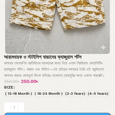
আরামদায়ক ও স্টাইলিশ বাচ্চাদের ক্যাজুয়াল শর্টস
আপনার সোনামণির প্রতিদিনের ব্যবহারের জন্য নিয়ে এলাম প্রিমিয়াম কোয়ালিটির
ক্যাজুয়াল শর্টস। আরাম এবং স্টাইল—এই দুইয়ের সমন্বয়ে তৈরি এই প্যান্টগুলো
আপনার বাচ্চার খেলাধুলা কিংবা বাইরের যেকোনো ঘোরাঘুরির জন্য একদম পারফেক্ট।
350.00
৳
250.00
৳
SIZE
( 12-18 Month )
( 18-24 Month )
(2-3 Years)
(4-5 Years)