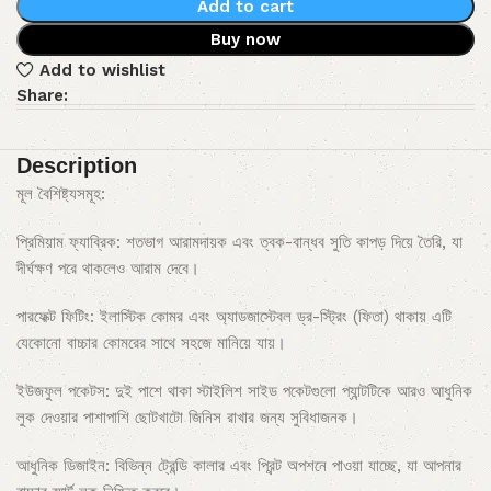
Add to cart
Buy now
Add to wishlist
Share:
Description
মূল বৈশিষ্ট্যসমূহ:
প্রিমিয়াম ফ্যাব্রিক: শতভাগ আরামদায়ক এবং ত্বক-বান্ধব সুতি কাপড় দিয়ে তৈরি, যা
দীর্ঘক্ষণ পরে থাকলেও আরাম দেবে।
পারফেক্ট ফিটিং: ইলাস্টিক কোমর এবং অ্যাডজাস্টেবল ড্র-স্ট্রিং (ফিতা) থাকায় এটি
যেকোনো বাচ্চার কোমরের সাথে সহজে মানিয়ে যায়।
ইউজফুল পকেটস: দুই পাশে থাকা স্টাইলিশ সাইড পকেটগুলো প্যান্টটিকে আরও আধুনিক
লুক দেওয়ার পাশাপাশি ছোটখাটো জিনিস রাখার জন্য সুবিধাজনক।
আধুনিক ডিজাইন: বিভিন্ন ট্রেন্ডি কালার এবং প্রিন্ট অপশনে পাওয়া যাচ্ছে, যা আপনার